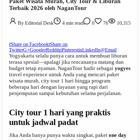
Paket Wisata Murah, City Tour & Liburan
Terbaik 2026 oleh NaganTour
By
Editorial Desk
4
min read
0
76
10,315
f
Share on Facebook
t
Share on
Twitter
G+
Google
r
Reddit
p
Pinterest
in
LinkedIn
@
Email
Yogyakarta selalu punya cara untuk membuat liburan
terasa spesial—apalagi jika rencananya matang dan
budget tetap nyaman. NaganTour hadir sebagai
yogyes
travel experience untuk Anda yang mencari paket
wisata murah, city tour 1 hari hingga program
beberapa hari dengan layanan yang rapi dari
penjemputan sampai kebutuhan selama perjalanan.
City tour 1 hari yang praktis
untuk jadwal padat
Jika Anda hanya punya waktu singkat, paket
one day