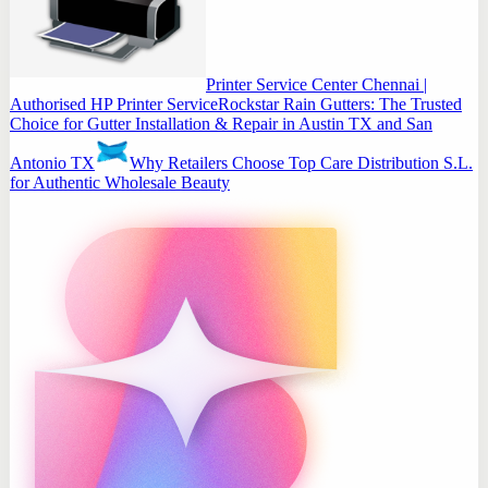
Printer Service Center Chennai |
Authorised HP Printer Service
Rockstar Rain Gutters: The Trusted
Choice for Gutter Installation & Repair in Austin TX and San
Antonio TX
Why Retailers Choose Top Care Distribution S.L.
for Authentic Wholesale Beauty