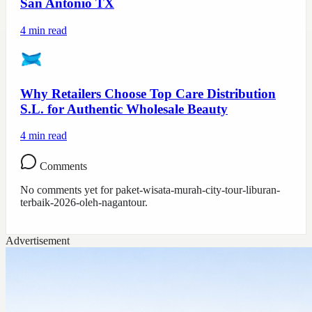
San Antonio TX
4
min read
Why Retailers Choose Top Care Distribution
S.L. for Authentic Wholesale Beauty
4
min read
Comments
No comments yet for
paket-wisata-murah-city-tour-liburan-
terbaik-2026-oleh-nagantour
.
Advertisement