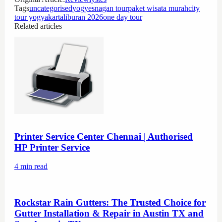
Tags
uncategorised
yogyes
nagan tour
paket wisata murah
city
tour yogyakarta
liburan 2026
one day tour
Related articles
Printer Service Center Chennai | Authorised
HP Printer Service
4
min read
Rockstar Rain Gutters: The Trusted Choice for
Gutter Installation & Repair in Austin TX and