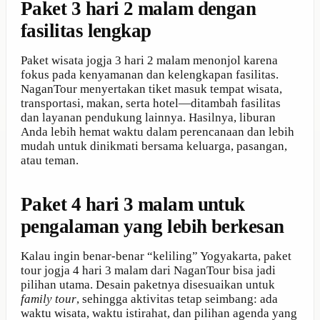
Paket 3 hari 2 malam dengan
fasilitas lengkap
Paket wisata jogja 3 hari 2 malam menonjol karena
fokus pada kenyamanan dan kelengkapan fasilitas.
NaganTour menyertakan tiket masuk tempat wisata,
transportasi, makan, serta hotel—ditambah fasilitas
dan layanan pendukung lainnya. Hasilnya, liburan
Anda lebih hemat waktu dalam perencanaan dan lebih
mudah untuk dinikmati bersama keluarga, pasangan,
atau teman.
Paket 4 hari 3 malam untuk
pengalaman yang lebih berkesan
Kalau ingin benar-benar “keliling” Yogyakarta, paket
tour jogja 4 hari 3 malam dari NaganTour bisa jadi
pilihan utama. Desain paketnya disesuaikan untuk
family tour
, sehingga aktivitas tetap seimbang: ada
waktu wisata, waktu istirahat, dan pilihan agenda yang