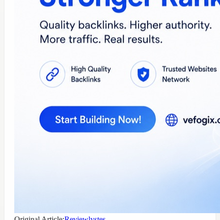
Original Article:
Reviewlystes