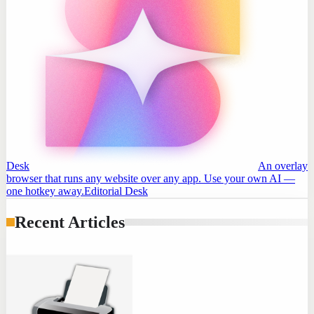
Desk
An overlay
browser that runs any website over any app. Use your own AI —
one hotkey away.
Editorial Desk
Recent Articles