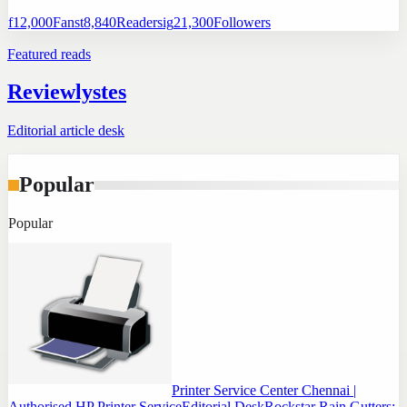
f
12,000
Fans
t
8,840
Readers
ig
21,300
Followers
Featured reads
Reviewlystes
Editorial article desk
Popular
Popular
Printer Service Center Chennai |
Authorised HP Printer Service
Editorial Desk
Rockstar Rain Gutters: