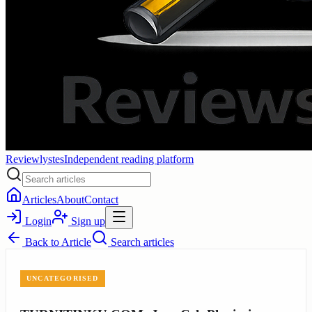
Reviewlystes
Independent reading platform
Articles
About
Contact
Login
Sign up
Back to
Article
Search articles
UNCATEGORISED