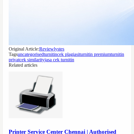
Original Article:
Reviewlystes
Tags
uncategorised
turnitin
cek plagiasi
turnitin premium
turnitin
privat
cek similarity
jasa cek turnitin
Related articles
Printer Service Center Chennai | Authorised