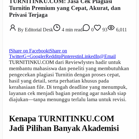
TURNITINKU.COM: Jasa Cek Plagiasi
Turnitin Premium yang Cepat, Akurat, dan
Privasi Terjaga
By
Editorial Desk
4
min read
0
93
6,011
f
Share on Facebook
t
Share on
Twitter
G+
Google
r
Reddit
p
Pinterest
in
LinkedIn
@
Email
TURNITINKU.COM dari Reviewlystes hadir untuk
membantu mahasiswa dan peneliti yang membutuhkan
pengecekan plagiasi Turnitin dengan proses cepat,
hasil yang detail, serta perhatian khusus pada
kerahasiaan file. Di tengah deadline yang menumpuk,
layanan cek menjadi bagian penting agar naskah siap
diajukan—tanpa menunggu terlalu lama untuk revisi.
Kenapa TURNITINKU.COM
Jadi Pilihan Banyak Akademisi